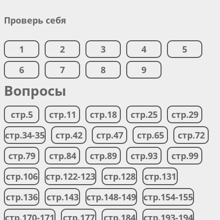
Проверь себя
1
2
3
4
5
6
7
8
9
Вопросы
стр.5
стр.11
стр.18
стр.25
стр.29
стр.34-35
стр.42
стр.47
стр.65
стр.72
стр.79
стр.84
стр.89
стр.93
стр.99
стр.106
стр.122-123
стр.128
стр.131
стр.136
стр.143
стр.148-149
стр.154-155
стр.170-171
стр.177
стр.184
стр.193-194