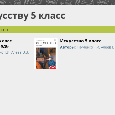
усству 5 класс
ство
класс
Искусство 5 класс
радь
Авторы:
Науменко Т.И. Алеев В.
о Т.И. Алеев В.В.