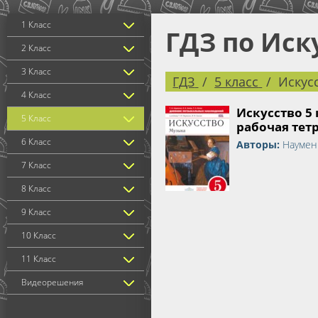
1 Класс
ГДЗ по Иск
2 Класс
3 Класс
ГДЗ
5 класс
Искус
4 Класс
Искусство 5 
5 Класс
рабочая тет
6 Класс
Авторы:
Науменк
7 Класс
8 Класс
9 Класс
10 Класс
11 Класс
Видеорешения