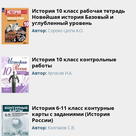
История 10 класс рабочая тетрадь
Новейшая история Базовый и
углубленный уровень
Автор:
Сороко-Цюпа А.О.
История 10 класс контрольные
работы
Автор:
Артасов И.А.
История 6-11 класс контурные
карты с заданиями (История
России)
Автор:
Колпаков С.В.