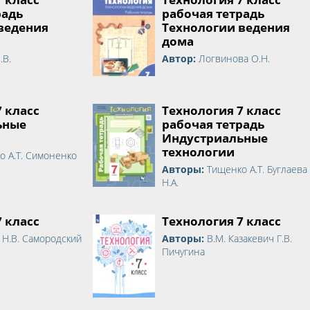
радь
рабочая тетрадь
ведения
Технологии ведения
дома
.В.
Автор:
Логвинова О.Н.
7 класс
Технология 7 класс
ьные
рабочая тетрадь
Индустриальные
технологии
о А.Т. Симоненко
Авторы:
Тищенко А.Т. Буглаева
Н.А.
7 класс
Технология 7 класс
 Н.В. Самородский
Авторы:
В.М. Казакевич Г.В.
Пичугина