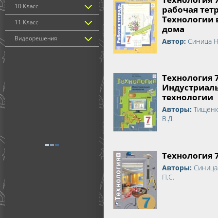
10 Класс
рабочая тет
Технологии 
11 Класс
дома
Видеорешения
Автор:
Синица Н
Технология 
Индустриал
технологии
Авторы:
Тищенк
В.Д.
Технология 
Авторы:
Синица
П.С.