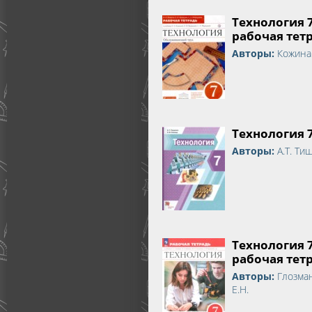
Технология 
рабочая тет
Авторы:
Кожина 
Технология 
Авторы:
А.Т. Ти
Технология 
рабочая тет
Авторы:
Глозман
Е.Н.