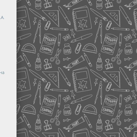
.А.
на