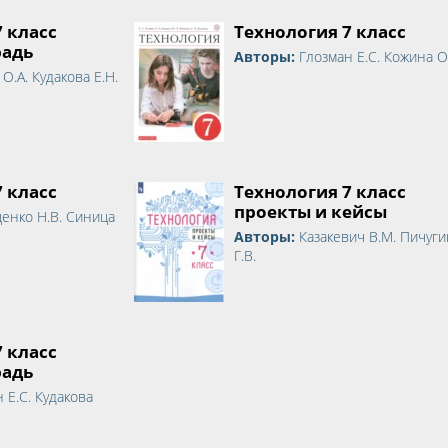
7 класс
Технология 7 класс
радь
Авторы:
Глозман Е.С. Кожина О
О.А. Кудакова Е.Н.
7 класс
Технология 7 класс
проекты и кейсы
щенко Н.В. Синица
Авторы:
Казакевич В.М. Пичуги
Г.В.
7 класс
радь
 Е.С. Кудакова