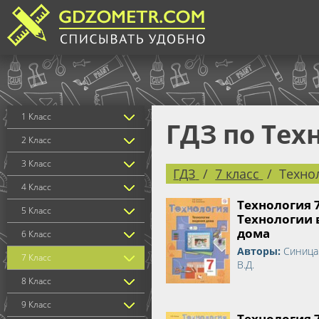
1 Класс
ГДЗ по Тех
2 Класс
3 Класс
ГДЗ
7 класс
Техно
4 Класс
Технология 
5 Класс
Технологии 
дома
6 Класс
Авторы:
Синица
7 Класс
В.Д.
8 Класс
9 Класс
Технология 