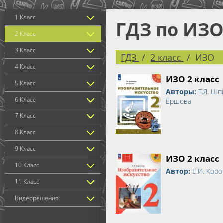
1 Класс
ГДЗ по ИЗО
2 Класс
3 Класс
ГДЗ
2 класс
ИЗО
4 Класс
ИЗО 2 класс
5 Класс
Авторы:
Т.Я. Шп
6 Класс
Ершова
7 Класс
8 Класс
9 Класс
ИЗО 2 класс
10 Класс
Автор:
Е.И. Кор
11 Класс
Видеорешения