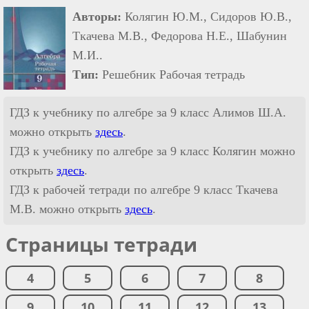
Авторы:
Колягин Ю.М., Сидоров Ю.В.,
Ткачева М.В., Федорова Н.Е., Шабунин
М.И..
Тип:
Решебник Рабочая тетрадь
ГДЗ к учебнику по алгебре за 9 класс Алимов Ш.А.
можно открыть
здесь
.
ГДЗ к учебнику по алгебре за 9 класс Колягин можно
открыть
здесь
.
ГДЗ к рабочей тетради по алгебре 9 класс Ткачева
М.В. можно открыть
здесь
.
Страницы тетради
4
5
6
7
8
9
10
11
12
13