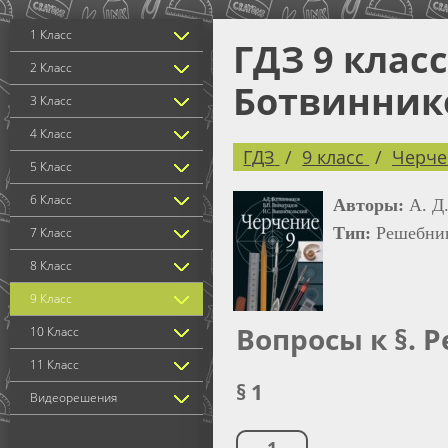
1 Класс
ГДЗ 9 класс
2 Класс
Ботвиннико
3 Класс
4 Класс
ГДЗ
9 класс
Черче
5 Класс
6 Класс
Авторы:
А. Д
Тип:
Решебни
7 Класс
8 Класс
9 Класс
Вопросы к §. 
10 Класс
11 Класс
§ 1
Видеорешения