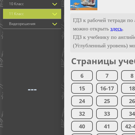
10 Класс
11 Класс
ГДЗ к рабочей тетради по
Видеорешения
можно открыть
здесь
.
ГДЗ к учебнику по англий
(Углубленный уровень) м
Страницы уче
6
7
8
15
16-17
1
24
25
2
32
33
3
40
41
42-