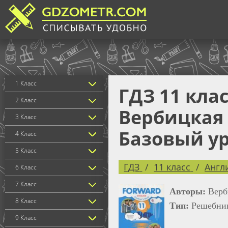
1 Класс
ГДЗ 11 кла
2 Класс
Вербицкая М
3 Класс
Базовый у
4 Класс
5 Класс
ГДЗ
11 класс
Англ
6 Класс
7 Класс
Авторы:
Верб
8 Класс
Тип:
Решебник
9 Класс