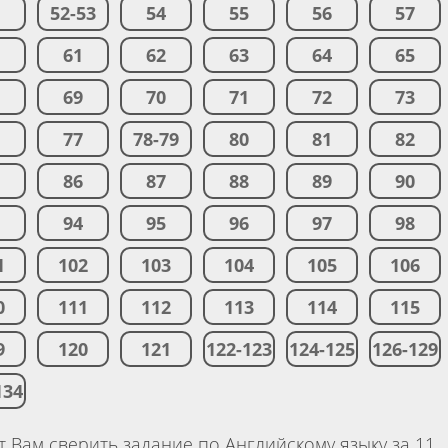
1
52-53
54
55
56
57
0
61
62
63
64
65
8
69
70
71
72
73
6
77
78-79
80
81
82
5
86
87
88
89
90
3
94
95
96
97
98
1
102
103
104
105
106
0
111
112
113
114
115
9
120
121
122-123
124-125
126-129
134
 Вам сверить задание по Английскому языку за 11