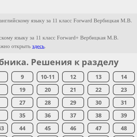
 английскому языку за 11 класс Forward Вербицкая М.В.
скому языку за 11 класс Forward+ Вербицкая М.В.
ожно открыть
здесь
.
бника. Решения к разделу
9
10-11
12
13
14
8
19
20
21
22
23
6
27
28
29
30
31
4
35
36
37
38
39
43
44
45
46
47
48