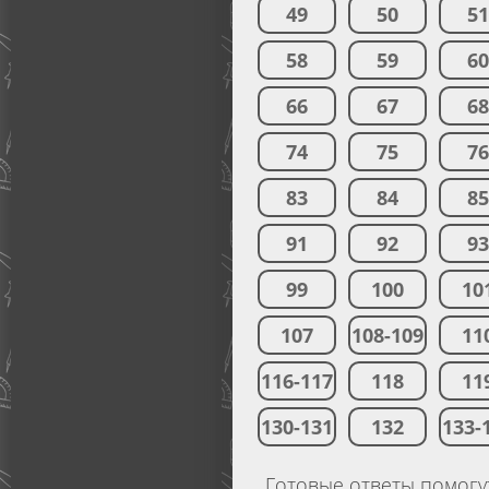
49
50
5
58
59
6
66
67
6
74
75
7
83
84
8
91
92
9
99
100
10
107
108-109
11
116-117
118
11
130-131
132
133-
Готовые ответы помогут