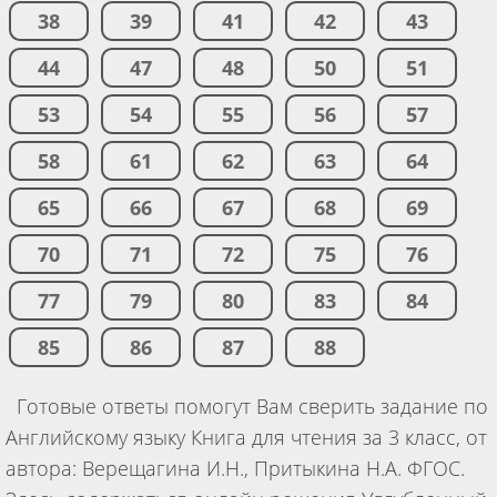
38
39
41
42
43
44
47
48
50
51
53
54
55
56
57
58
61
62
63
64
65
66
67
68
69
70
71
72
75
76
77
79
80
83
84
85
86
87
88
Готовые ответы помогут Вам сверить задание по
Английскому языку Книга для чтения за 3 класс, от
автора: Верещагина И.Н., Притыкина Н.А. ФГОС.