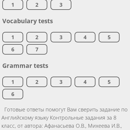
1
2
3
Vocabulary tests
1
2
3
4
5
6
7
Grammar tests
1
2
3
4
5
6
Готовые ответы помогут Вам сверить задание по
Английскому языку Контрольные задания за 8
класс, от автора: Афанасьева О.В., Михеева И.В.,