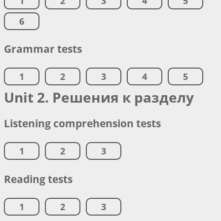
1
2
3
4
5
6
Grammar tests
1
2
3
4
5
Unit 2. Решения к разделу
Listening comprehension tests
1
2
3
Reading tests
1
2
3