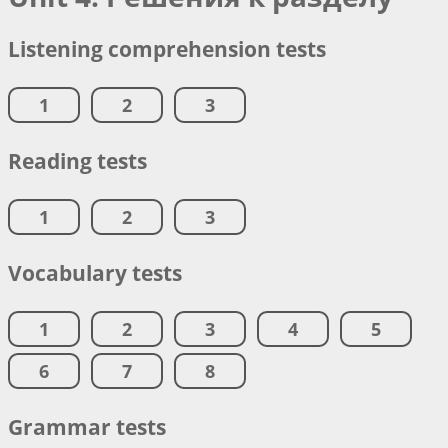
Listening comprehension tests
1
2
3
Reading tests
1
2
3
Vocabulary tests
1
2
3
4
5
6
7
8
Grammar tests