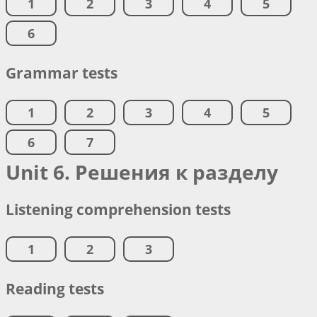
1
2
3
4
5
6
Grammar tests
1
2
3
4
5
6
7
Unit 6. Решения к разделу
Listening comprehension tests
1
2
3
Reading tests