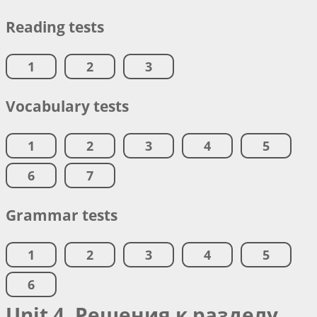
Reading tests
1
2
3
Vocabulary tests
1
2
3
4
5
6
7
Grammar tests
1
2
3
4
5
6
Unit 4. Решения к разделу