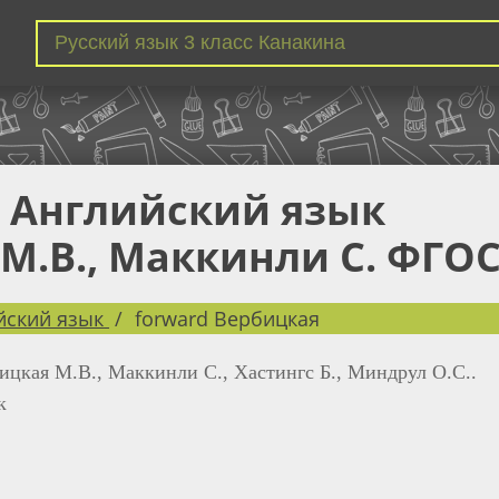
с Английский язык
М.В., Маккинли С. ФГО
йский язык
forward Вербицкая
ицкая М.В., Маккинли С., Хастингс Б., Миндрул О.С..
к