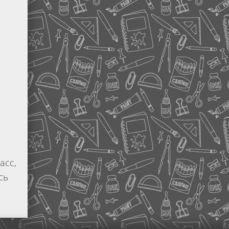
асс,
сь