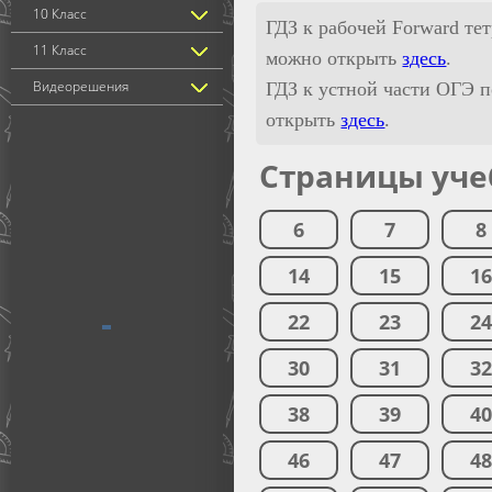
10 Класс
ГДЗ к рабочей Forward те
11 Класс
можно открыть
здесь
.
Видеорешения
ГДЗ к устной части ОГЭ п
открыть
здесь
.
Страницы уче
6
7
8
14
15
1
22
23
2
30
31
3
38
39
4
46
47
4