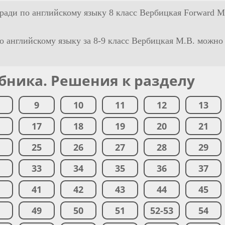
тради по английскому языку 8 класс Вербицкая Forward М
о английскому языку за 8-9 класс Вербицкая М.В. можно
бника. Решения к разделу
9
10
11
12
13
6
17
18
19
20
21
4
25
26
27
28
29
2
33
34
35
36
37
0
41
42
43
44
45
8
49
50
51
52-53
54