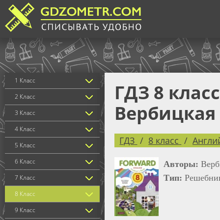
1 Класс
ГДЗ 8 клас
2 Класс
Вербицкая 
3 Класс
4 Класс
ГДЗ
8 класс
Англи
5 Класс
6 Класс
Авторы:
Верб
Тип:
Решебни
7 Класс
8 Класс
9 Класс