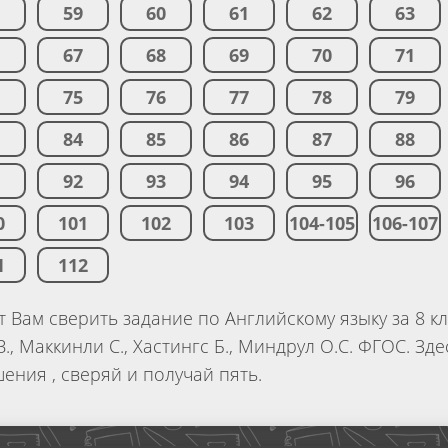
8
59
60
61
62
63
6
67
68
69
70
71
4
75
76
77
78
79
3
84
85
86
87
88
1
92
93
94
95
96
0
101
102
103
104-105
106-107
1
112
 Вам сверить задание по Английскому языку за 8 кл
., Маккинли С., Хастингс Б., Миндрул О.С. ФГОС. Зде
ения , сверяй и получай пять.