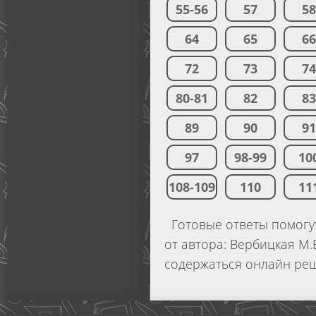
55-56
57
5
64
65
6
72
73
7
80-81
82
8
89
90
9
97
98-99
10
108-109
110
11
Готовые ответы помогут
от автора: Вербицкая М.В
содержаться онлайн реш