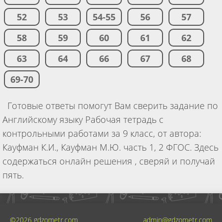
52
53
54-55
56
57
58
59
60
61
62
63
64
66
67
68
69-70
Готовые ответы помогут Вам сверить задание по
Английскому языку Рабочая тетрадь с
контрольными работами за 9 класс, от автора:
Кауфман К.И., Кауфман М.Ю. часть 1, 2 ФГОС. Здесь
содержаться онлайн решения , сверяй и получай
пять.
©2026 gdzometr.com
admin@gdzometr.com