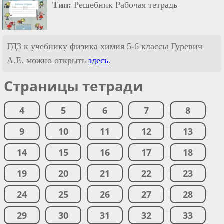
Тип:
Решебник Рабочая тетрадь
ГДЗ к учебнику физика химия 5-6 классы Гуревич
А.Е. можно открыть
здесь
.
Страницы тетради
4
5
6
7
8
9
10
11
12
13
14
15
16
17
18
19
20
21
22
23
24
25
26
27
28
29
30
31
32
33