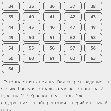
34
35
36
37
38
39
40
41
42
43
44
45
46
47
48
49
50
51
52
53
54
55
56
57
58
59
60
61
62
63
64
Готовые ответы помогут Вам сверить задание по
Физике Рабочая тетрадь за 5 класс, от автора: А.Е.
Гуревич, М.В. Краснов, Л.А. Нотов . Здесь
содержаться онлайн решения , сверяй и получай
пять.