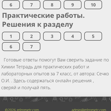
6
7
8
9
10
Практические работы.
Решения к разделу
1
2
3
4
5
6
7
Готовые ответы помогут Вам сверить задание по
Химии Тетрадь для практических работ и
лабораторных опытов за 7 класс, от автора: Сечко
О.И. . Здесь содержаться онлайн решения ,
сверяй и получай пять.
©2026 gdzometr.com
admin@gdzometr.com