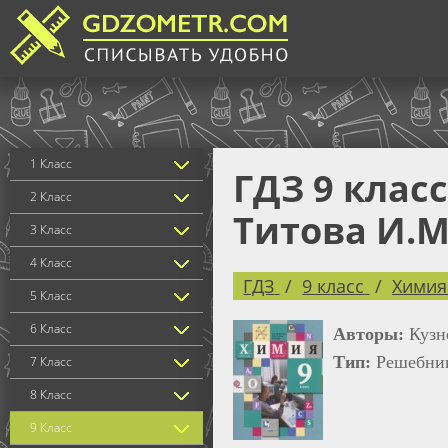
1 Класс
ГДЗ 9 клас
2 Класс
Титова И.М
3 Класс
4 Класс
ГДЗ
9 класс
Химия
5 Класс
6 Класс
Авторы:
Кузн
Тип:
Решебни
7 Класс
8 Класс
9 Класс