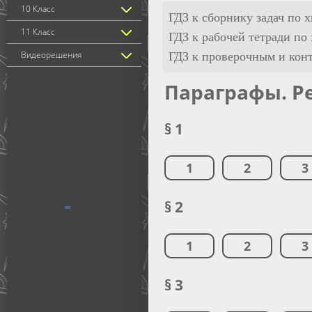
10 Класс
ГДЗ к сборнику задач по 
11 Класс
ГДЗ к рабочей тетради по
Видеорешения
ГДЗ к проверочным и кон
Параграфы. Р
§ 1
1
2
3
§ 2
1
2
3
§ 3