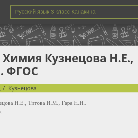
с Химия Кузнецова Н.Е.,
. ФГОС
Кузнецова
ецова Н.Е., Титова И.М., Гара Н.Н..
к