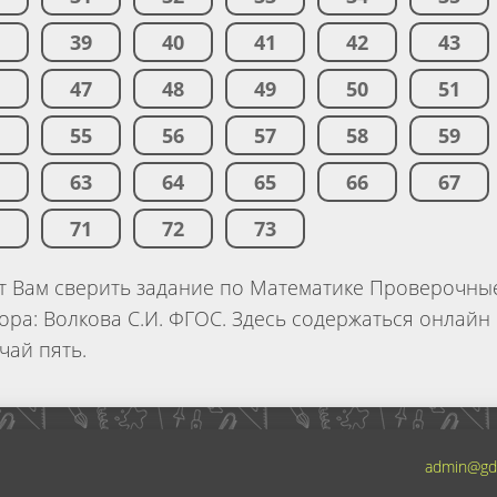
8
39
40
41
42
43
6
47
48
49
50
51
4
55
56
57
58
59
2
63
64
65
66
67
0
71
72
73
т Вам сверить задание по Математике Проверочны
втора: Волкова С.И. ФГОС. Здесь содержаться онлайн
чай пять.
admin@gd