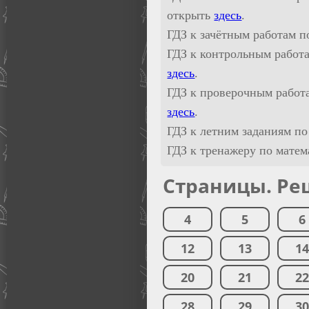
открыть
здесь
.
ГДЗ к зачётным работам п
ГДЗ к контрольным работа
здесь
.
ГДЗ к проверочным работ
здесь
.
ГДЗ к летним заданиям по
ГДЗ к тренажеру по мате
Страницы. Ре
4
5
6
12
13
1
20
21
2
28
29
3