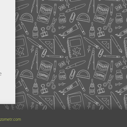
е
zometr.com