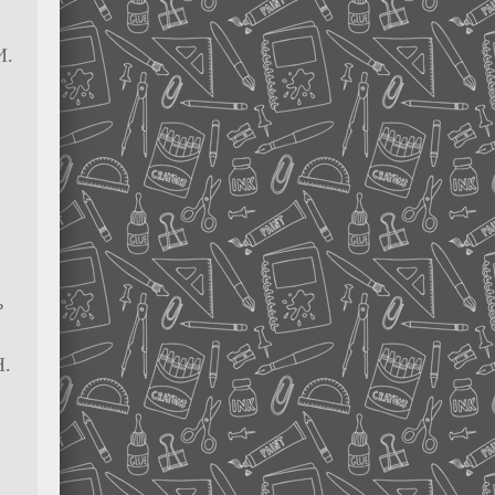
И.
ь
Н.
.