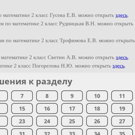
о математике 2 класс Гусева Е.В. можно открыть
здесь
.
м по математике 2 класс Рудницкая В.Н. можно открыть
ам по математике 2 класс Трофимова Е.В. можно открыть
 математике 2 класс Светин А.В. можно открыть
здесь
.
матике 2 класс Погорелова Н.Ю. можно открыть
здесь
.
шения к разделу
7
8
9
10
11
4
15
16
17
18
19
2
23
24
25
26
27
0
31
32
33
34
35