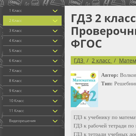
1 Класс
ГДЗ 2 клас
2 Класс
Проверочны
3 Класс
ФГОС
4 Класс
5 Класс
ГДЗ
2 класс
Матем
6 Класс
7 Класс
Автор:
Волков
8 Класс
Тип:
Решебник
9 Класс
10 Класс
11 Класс
ГДЗ к учебнику по матем
Видеорешения
ГДЗ к рабочей тетради п
ГДЗ к тетради учебных до