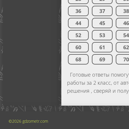
36
37
3
44
45
4
52
53
5
60
61
6
68
69
7
Готовые ответы помогу
работы за 2 класс, от а
решения , сверяй и полу
©2026 gdzometr.com