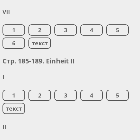
VII
1
2
3
4
5
6
текст
Стр. 185-189. Einheit II
I
1
2
3
4
5
текст
II