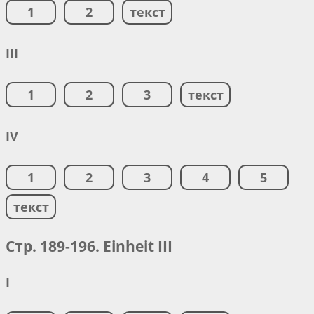
1
2
текст
III
1
2
3
текст
IV
1
2
3
4
5
текст
Стр. 189-196. Einheit III
I