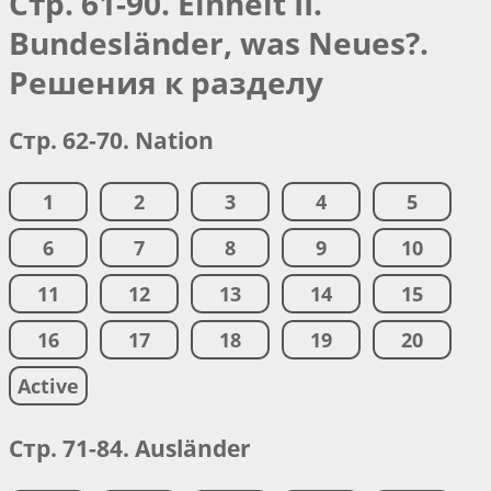
Стр. 61-90. Einheit II.
Bundesländer, was Neues?.
Решения к разделу
Стр. 62-70. Nation
1
2
3
4
5
6
7
8
9
10
11
12
13
14
15
16
17
18
19
20
Active
Стр. 71-84. Ausländer