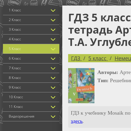
1 Класс
ГДЗ 5 клас
2 Класс
тетрадь Ар
3 Класс
Т.А. Углуб
4 Класс
5 Класс
ГДЗ
5 класс
Немец
6 Класс
7 Класс
Авторы:
Арте
8 Класс
Тип:
Решебник
9 Класс
10 Класс
11 Класс
ГДЗ к учебнику Mosaik по
Видеорешения
здесь
.