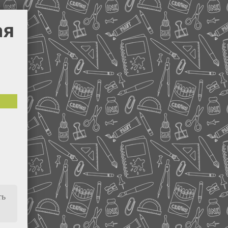
ая
ть