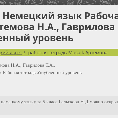
с Немецкий язык Рабоч
темова Н.А., Гаврилова
ленный уровень
кий язык
рабочая тетрадь Mosaik Артёмова
мова Н.А., Гаврилова Т.А..
 Рабочая тетрадь Углубленный уровень
 немецкому языку за 5 класс Гальскова Н.Д можно откры