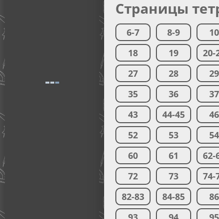
Страницы тет
6-7
8-9
1
18
19
20-
27
28
2
35
36
3
43
44-45
4
52
53
5
60
61
62-
72
73
74-
82-83
84-85
8
93
94
9