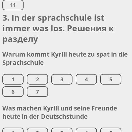
11
3. In der sprachschule ist
immer was los. Решения к
разделу
Warum kommt Kyrill heute zu spat in die
Sprachschule
1
2
3
4
5
6
7
Was machen Kyrill und seine Freunde
heute in der Deutschstunde