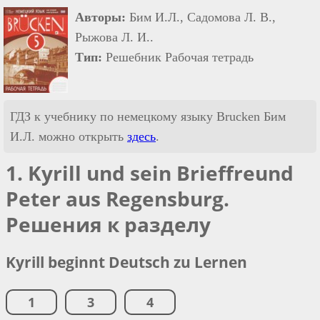
Авторы:
Бим И.Л., Садомова Л. В.,
Рыжова Л. И..
Тип:
Решебник Рабочая тетрадь
ГДЗ к учебнику по немецкому языку Brucken Бим
И.Л. можно открыть
здесь
.
1. Kyrill und sein Brieffreund
Peter aus Regensburg.
Решения к разделу
Kyrill beginnt Deutsch zu Lernen
1
3
4