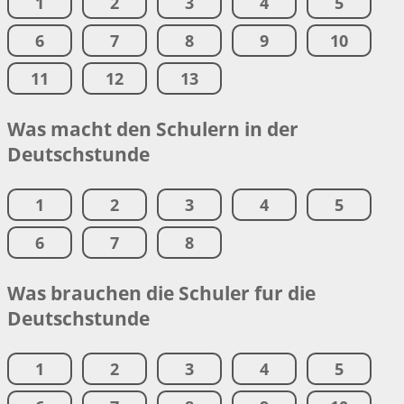
1
2
3
4
5
6
7
8
9
10
11
12
13
Was macht den Schulern in der
Deutschstunde
1
2
3
4
5
6
7
8
Was brauchen die Schuler fur die
Deutschstunde
1
2
3
4
5