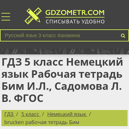
ГДЗ 5 класс Немецкий
язык Рабочая тетрадь
Бим И.Л., Садомова Л.
В. ФГОС
ГДЗ
5 класс
Немецкий язык
brucken рабочая тетрадь Бим