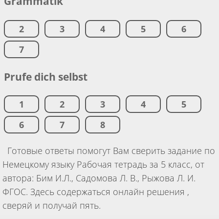
Grammatik
2
3
4
5
6
7
Prufe dich selbst
1
2
3
4
5
6
7
8
Готовые ответы помогут Вам сверить задание по
Немецкому языку Рабочая тетрадь за 5 класс, от
автора: Бим И.Л., Садомова Л. В., Рыжова Л. И.
ФГОС. Здесь содержаться онлайн решения ,
сверяй и получай пять.