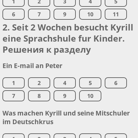
1
2
3
4
5
6
7
9
10
11
2. Seit 2 Wochen besucht Kyrill
eine Sprachshule fur Kinder.
Решения к разделу
Ein E-mail an Peter
1
2
4
5
6
7
8
9
10
Was machen Kyrill und seine Mitschuler
im Deutschkrus