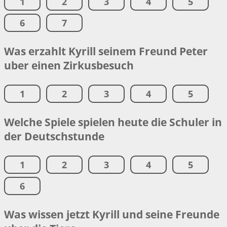
1
2
3
4
5
6
7
Was erzahlt Kyrill seinem Freund Peter
uber einen Zirkusbesuch
1
2
3
4
5
Welche Spiele spielen heute die Schuler in
der Deutschstunde
1
2
3
4
5
6
Was wissen jetzt Kyrill und seine Freunde