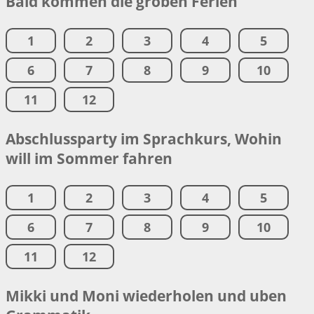
Bald kommen die groben Ferien
1
2
3
4
5
6
7
8
9
10
11
12
Abschlussparty im Sprachkurs, Wohin
will im Sommer fahren
1
2
3
4
5
6
7
8
9
10
11
12
Mikki und Moni wiederholen und uben