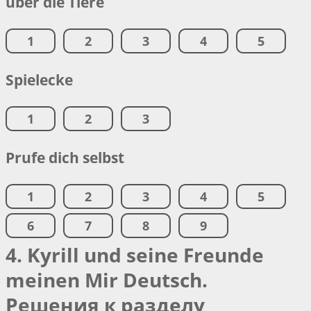
uber die Tiere
1
2
3
4
5
Spielecke
1
2
3
Prufe dich selbst
1
2
3
4
5
6
7
8
9
4. Kyrill und seine Freunde
meinen Mir Deutsch.
Решения к разделу