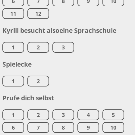
6
7
8
9
10
11
12
Kyrill besucht alsoeine Sprachschule
1
2
3
Spielecke
1
2
Prufe dich selbst
1
2
3
4
5
6
7
8
9
10