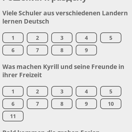
Viele Schuler aus verschiedenen Landern
lernen Deutsch
1
2
3
4
5
6
7
8
9
Was machen Kyrill und seine Freunde in
ihrer Freizeit
1
2
3
4
5
6
7
8
9
10
11