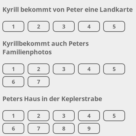
Kyrill bekommt von Peter eine Landkarte
1
2
3
4
5
Kyrillbekommt auch Peters
Familienphotos
1
2
3
4
5
6
7
Peters Haus in der Keplerstrabe
1
2
3
4
5
6
7
8
9