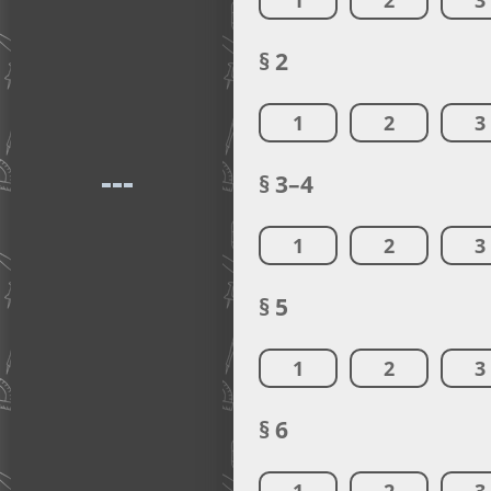
1
2
3
§ 2
1
2
3
§ 3–4
1
2
3
§ 5
1
2
3
§ 6