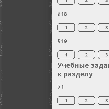
1
2
3
§ 18
1
2
3
§ 19
1
2
3
Учебные зада
к разделу
§ 1
1
2
3