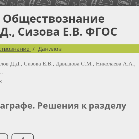
с Обществознание
Д., Сизова Е.В. ФГОС
твознание
Данилов
лов Д.Д., Сизова Е.В., Давыдова С.М., Николаева А.А.,
..
к
раграфе. Решения к разделу