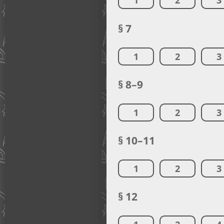
1
2
3
§ 7
1
2
3
§ 8–9
1
2
3
§ 10–11
1
2
3
§ 12