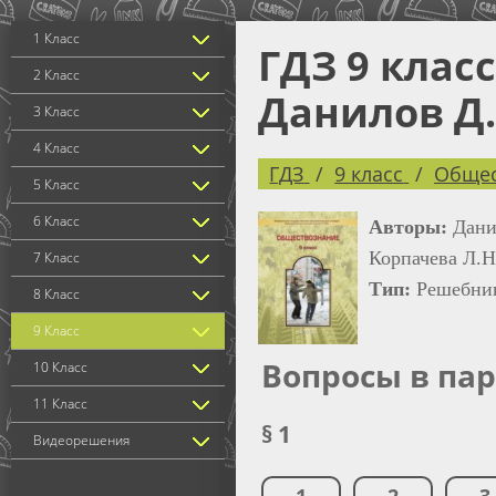
1 Класс
ГДЗ 9 клас
2 Класс
Данилов Д.
3 Класс
4 Класс
ГДЗ
9 класс
Общес
5 Класс
6 Класс
Авторы:
Дани
Корпачева Л.Н
7 Класс
Тип:
Решебни
8 Класс
9 Класс
Вопросы в па
10 Класс
11 Класс
§ 1
Видеорешения