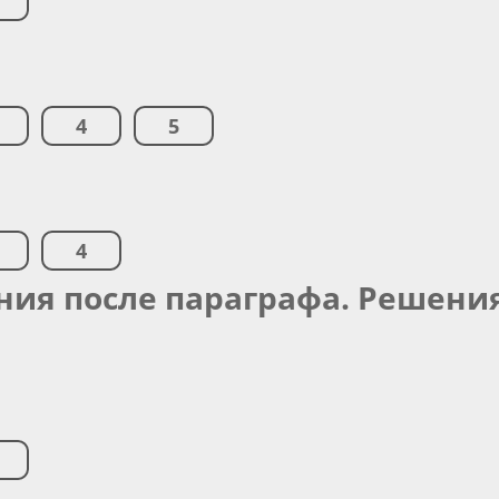
4
5
4
ния после параграфа. Решени