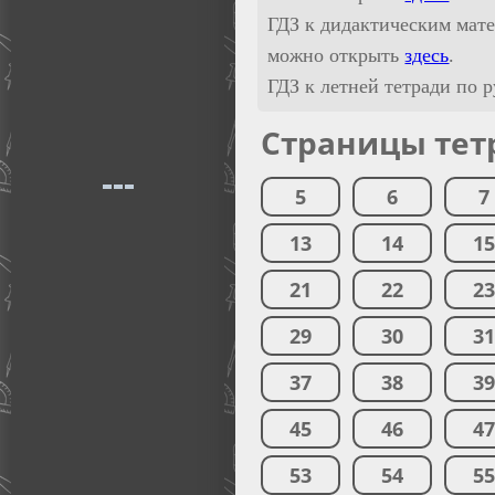
ГДЗ к дидактическим мате
можно открыть
здесь
.
ГДЗ к летней тетради по 
Страницы тет
5
6
7
13
14
1
21
22
2
29
30
3
37
38
3
45
46
4
53
54
5