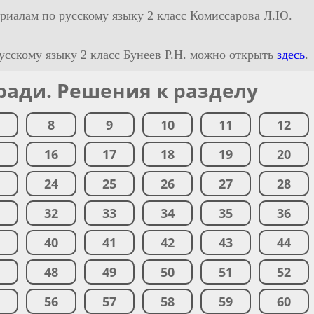
риалам по русскому языку 2 класс Комиссарова Л.Ю.
русскому языку 2 класс Бунеев Р.Н. можно открыть
здесь
.
ради. Решения к разделу
8
9
10
11
12
5
16
17
18
19
20
3
24
25
26
27
28
1
32
33
34
35
36
9
40
41
42
43
44
7
48
49
50
51
52
5
56
57
58
59
60