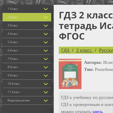
1 Класс
ГДЗ 2 клас
2 Класс
тетрадь Иса
3 Класс
ФГОС
4 Класс
5 Класс
ГДЗ
2 класс
Русск
6 Класс
7 Класс
Авторы:
Исае
8 Класс
Тип:
Решебник
9 Класс
10 Класс
11 Класс
ГДЗ к учебнику по русско
Видеорешения
ГДЗ к проверочным и конт
можно открыть
здесь
.