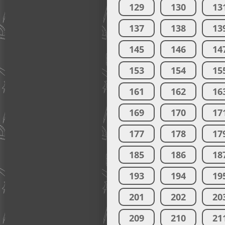
129
130
13
137
138
13
145
146
14
153
154
15
161
162
16
169
170
17
177
178
17
185
186
18
193
194
19
201
202
20
209
210
21