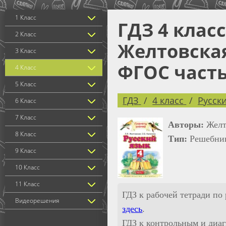
1 Класс
ГДЗ 4 клас
2 Класс
Желтовская
3 Класс
ФГОС часть 
4 Класс
5 Класс
ГДЗ
4 класс
Русск
6 Класс
7 Класс
Авторы:
Желт
8 Класс
Тип:
Решебни
9 Класс
10 Класс
11 Класс
ГДЗ к рабочей тетради по
Видеорешения
здесь
.
ГДЗ к контрольным и диаг