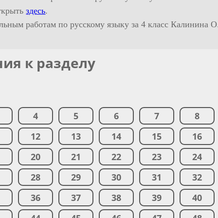
ткрыть
здесь
.
ельным работам по русскому языку за 4 класс Калинина О
ния к разделу
4
5
6
7
8
1
12
13
14
15
16
9
20
21
22
23
24
7
28
29
30
31
32
5
36
37
38
39
40