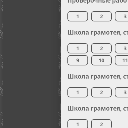
Проверочные работ
1
2
3
Школа грамотея, с
1
2
3
9
10
1
Школа грамотея, с
1
2
3
Школа грамотея, с
1
2