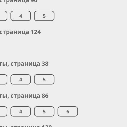
4
5
 страница 124
ы, страница 38
4
5
ы, страница 86
4
5
6