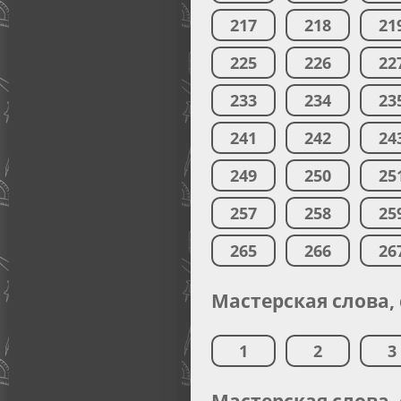
217
218
21
225
226
22
233
234
23
241
242
24
249
250
25
257
258
25
265
266
26
Мастерская слова,
1
2
3
Мастерская слова,