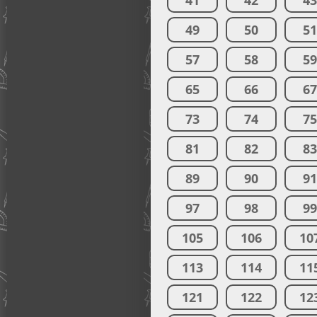
41
42
4
49
50
5
57
58
5
65
66
6
73
74
7
81
82
8
89
90
9
97
98
9
105
106
10
113
114
11
121
122
12