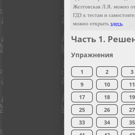
Желтовская Л.Я. можно о
ГДЗ к тестам и самостоят
можно открыть
здесь
.
Часть 1. Реше
Упражнения
1
2
3
9
10
1
17
18
1
25
26
2
33
34
3