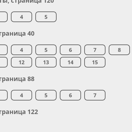
ы, страница 120
4
5
траница 40
4
5
6
7
8
1
12
13
14
15
траница 88
4
5
6
7
траница 122