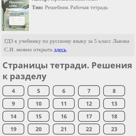
Тип:
Решебник Рабочая тетрадь
ГДЗ к учебнику по русскому языку за 5 класс Львова
С.И. можно открыть
здесь
.
Страницы тетради. Решения
к разделу
4
5
6
7
8
9
10
11
12
13
14
15
16
17
18
19
20
21
22
23