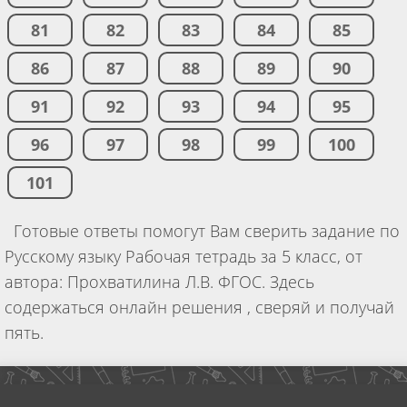
81
82
83
84
85
86
87
88
89
90
91
92
93
94
95
96
97
98
99
100
101
Готовые ответы помогут Вам сверить задание по
Русскому языку Рабочая тетрадь за 5 класс, от
автора: Прохватилина Л.В. ФГОС. Здесь
содержаться онлайн решения , сверяй и получай
пять.