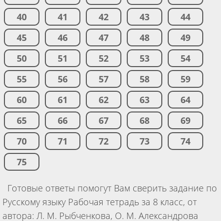
40
41
42
43
44
45
46
47
48
49
50
51
52
53
54
55
56
57
58
59
60
61
62
63
64
65
66
67
68
69
70
71
72
73
74
75
Готовые ответы помогут Вам сверить задание по
Русскому языку Рабочая тетрадь за 8 класс, от
автора: Л. М. Рыбченкова, О. М. Александрова