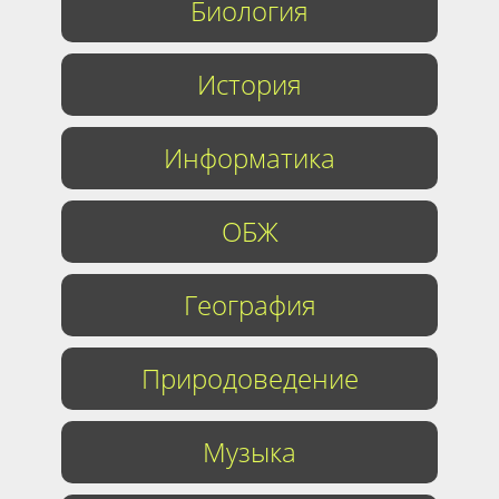
Биология
История
Информатика
ОБЖ
География
Природоведение
Музыка