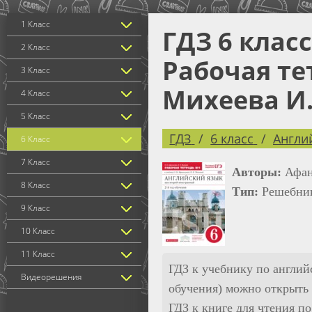
1 Класс
ГДЗ 6 клас
2 Класс
Рабочая те
3 Класс
Михеева И.
4 Класс
5 Класс
ГДЗ
6 класс
Англи
6 Класс
7 Класс
Авторы:
Афан
8 Класс
Тип:
Решебник
9 Класс
10 Класс
11 Класс
ГДЗ к учебнику по англий
Видеорешения
обучения) можно открыт
ГДЗ к книге для чтения п